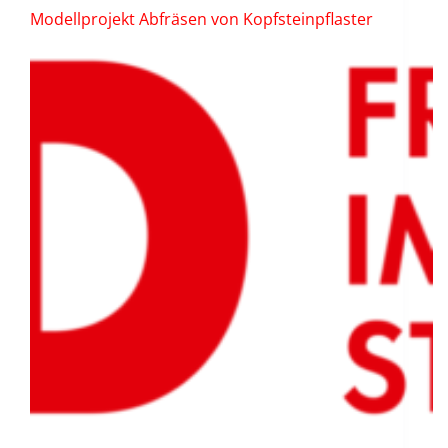
Modellprojekt Abfräsen von Kopfsteinpflaster