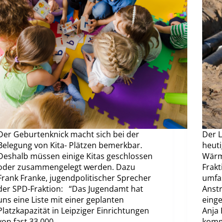
Der Geburtenknick macht sich bei der
Der L
Belegung von Kita- Plätzen bemerkbar.
heut
Deshalb müssen einige Kitas geschlossen
Wärm
oder zusammengelegt werden. Dazu
Frakt
Frank Franke, jugendpolitischer Sprecher
umfa
der SPD-Fraktion: “Das Jugendamt hat
Anstr
uns eine Liste mit einer geplanten
einge
Platzkapazität in Leipziger Einrichtungen
Anja 
von fast 33.000…
komm