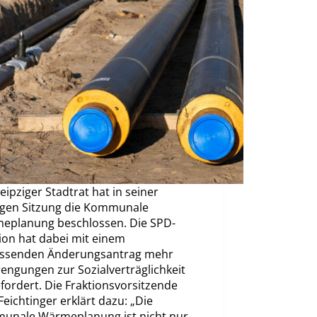
eipziger Stadtrat hat in seiner
igen Sitzung die Kommunale
eplanung beschlossen. Die SPD-
ion hat dabei mit einem
ssenden Änderungsantrag mehr
engungen zur Sozialverträglichkeit
fordert. Die Fraktionsvorsitzende
Feichtinger erklärt dazu: „Die
unale Wärmeplanung ist nicht nur