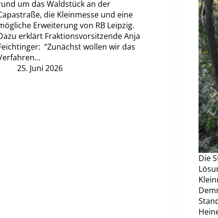
rund um das Waldstück an der
Capastraße, die Kleinmesse und eine
mögliche Erweiterung von RB Leipzig.
Dazu erklärt Fraktionsvorsitzende Anja
Feichtinger: “Zunächst wollen wir das
Verfahren…
25. Juni 2026
Die S
Lösun
Klei
Demn
Stand
Heine