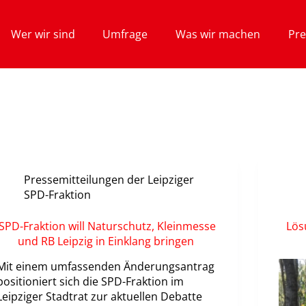
Wer wir sind
Umfrage
Was wir machen
Pre
Pressemitteilungen der Leipziger
SPD-Fraktion
SPD-Fraktion will Naturschutz, Kleinmesse
Lös
und RB Leipzig in Einklang bringen
Mit einem umfassenden Änderungsantrag
positioniert sich die SPD-Fraktion im
Leipziger Stadtrat zur aktuellen Debatte