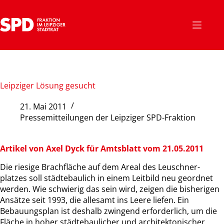
Zum
Inhalt
springen
Leipziger Lösung gesucht
21. Mai 2011
Pressemitteilungen der Leipziger SPD-Fraktion
Artikel von Axel Dyck für Amtsblatt vom 21.05.2011
Die riesige Brachfläche auf dem Areal des Leuschner-
platzes soll städtebaulich in einem Leitbild neu geordnet
werden. Wie schwierig das sein wird, zeigen die bisherigen
Ansätze seit 1993, die allesamt ins Leere liefen. Ein
Bebauungsplan ist deshalb zwingend erforderlich, um die
Fläche in hoher städtebaulicher und architektonischer