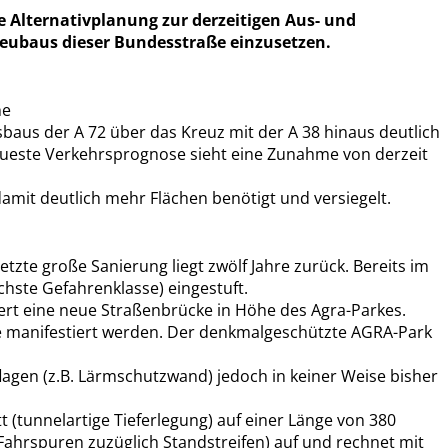
 Alternativplanung zur derzeitigen Aus- und
Neubaus dieser Bundesstraße einzusetzen.
he
sbaus der A 72 über das Kreuz mit der A 38 hinaus deutlich
neueste Verkehrsprognose sieht eine Zunahme von derzeit
it deutlich mehr Flächen benötigt und versiegelt.
te große Sanierung liegt zwölf Jahre zurück. Bereits im
chste Gefahrenklasse) eingestuft.
rt eine neue Straßenbrücke in Höhe des Agra-Parkes.
re manifestiert werden. Der denkmalgeschützte AGRA-Park
agen (z.B. Lärmschutzwand) jedoch in keiner Weise bisher
 (tunnelartige Tieferlegung) auf einer Länge von 380
ahrspuren zuzüglich Standstreifen) auf und rechnet mit