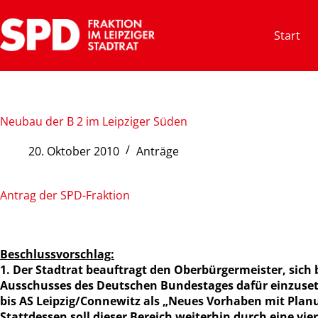
Zum
Inhalt
Start
springen
Neubau der B 2 im Leipziger Süden
20. Oktober 2010
Anträge
Antrag der SPD-Fraktion
Beschlussvorschlag:
1. Der Stadtrat beauftragt den Oberbürgermeister, sich
Ausschusses des Deutschen Bundestages dafür einzusetz
bis AS Leipzig/Connewitz als „Neues Vorhaben mit Planu
Stattdessen soll dieser Bereich weiterhin durch eine vi