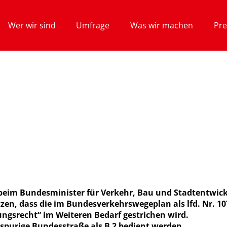
Wer wir sind
Umfrage
Was wir machen
Pre
 beim Bundesminister für Verkehr, Bau und Stadtentwick
en, dass die im Bundesverkehrswegeplan als lfd. Nr. 1
ngsrecht“ im Weiteren Bedarf gestrichen wird.
erspurige Bundesstraße als B 2 bedient werden.