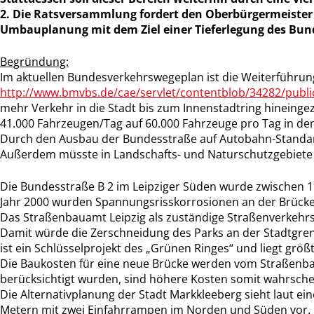
2. Die Ratsversammlung fordert den Oberbürgermeister 
Umbauplanung mit dem Ziel einer Tieferlegung des Bun
Begründung:
Im aktuellen Bundesverkehrswegeplan ist die Weiterführung 
http://www.bmvbs.de/cae/servlet/contentblob/34282/public
mehr Verkehr in die Stadt bis zum Innenstadtring hineinge
41.000 Fahrzeugen/Tag auf 60.000 Fahrzeuge pro Tag in den
Durch den Ausbau der Bundesstraße auf Autobahn-Standard
Außerdem müsste in Landschafts- und Naturschutzgebiete 
Die Bundesstraße B 2 im Leipziger Süden wurde zwischen 19
Jahr 2000 wurden Spannungsrisskorrosionen an der Brücke fe
Das Straßenbauamt Leipzig als zuständige Straßenverkehrs
Damit würde die Zerschneidung des Parks an der Stadtgren
ist ein Schlüsselprojekt des „Grünen Ringes“ und liegt grö
Die Baukosten für eine neue Brücke werden vom Straßenbau
berücksichtigt wurden, sind höhere Kosten somit wahrschei
Die Alternativplanung der Stadt Markkleeberg sieht laut ei
Metern mit zwei Einfahrrampen im Norden und Süden vor. Di