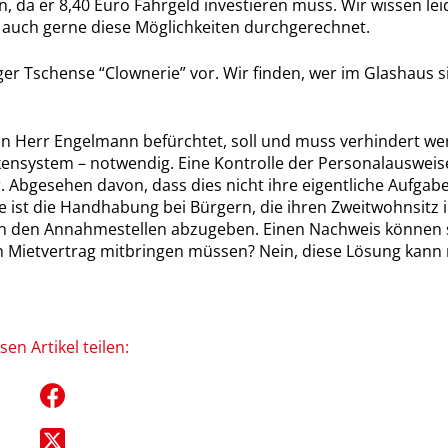
n, da er 8,40 Euro Fahrgeld investieren muss. Wir wissen le
 auch gerne diese Möglichkeiten durchgerechnet.
Tschense “Clownerie” vor. Wir finden, wer im Glashaus sitz
hn Herr Engelmann befürchtet, soll und muss verhindert we
rkensystem – notwendig. Eine Kontrolle der Personalausweis
ar. Abgesehen davon, dass dies nicht ihre eigentliche Aufga
e ist die Handhabung bei Bürgern, die ihren Zweitwohnsitz 
an den Annahmestellen abzugeben. Einen Nachweis können s
 Mietvertrag mitbringen müssen? Nein, diese Lösung kann ni
sen Artikel teilen: