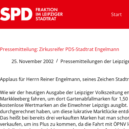
Zum
Inhalt
Start
springen
Pressemitteilung: Zirkusreifer PDS-Stadtrat Engelmann
25. November 2002
Pressemitteilungen der Leipzig
Applaus für Herrn Reiner Engelmann, seines Zeichen Stadt
Wie wir der heutigen Ausgabe der Leipziger Volkszeitun
Markkleeberg fahren, um dort Gartenabfallmarken für 1,50 E
kostenlose Wertmarken an die Einwohner Leipzigs ausgibt
durchgerechnet haben, um diese lukrative Marktlücke entd
Das heißt bei bereits drei verkauften Marken hat man sch
verkaufen, um ins Plus zu kommen, da die Fahrt mit ÖPNV l