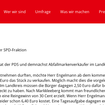
Wer wir sind
Umfrage
Was wir machen
Pre
er SPD-Fraktion
rat der PDS und demnächst Abfallmarkenverkäufer im Landkr
g entnehmen durften, möchte Herr Engelmann ab dem komm
uro das Stück zu verkaufen. Möglich macht dies die vorgele
. Im Landkreis müssen die Bürger dagegen 2,50 Euro dafür
eckt zu haben. Nach Markkleeberg kommt man freundlicherw
on eine Reingewinn von 30 Cent erzielt. Wenn Herr Engelma
eider schon 6,40 Euro kostet. Eine Tagesaufgabe dagegen e