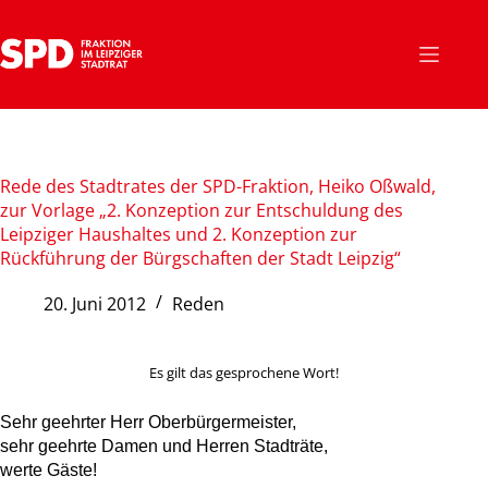
Zum
Inhalt
springen
Rede des Stadtrates der SPD-Fraktion, Heiko Oßwald,
zur Vorlage „2. Konzeption zur Entschuldung des
Leipziger Haushaltes und 2. Konzeption zur
Rückführung der Bürgschaften der Stadt Leipzig“
20. Juni 2012
Reden
Es gilt das gesprochene Wort!
Sehr geehrter Herr Oberbürgermeister,
sehr geehrte Damen und Herren Stadträte,
werte Gäste!