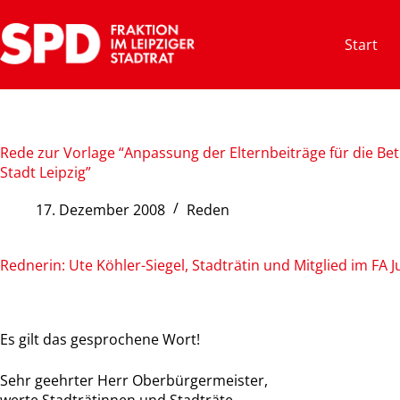
Zum
Inhalt
Start
springen
Rede zur Vorlage “Anpassung der Elternbeiträge für die Be
Stadt Leipzig”
17. Dezember 2008
Reden
Rednerin: Ute Köhler-Siegel, Stadträtin und Mitglied im FA 
Es gilt das gesprochene Wort!
Sehr geehrter Herr Oberbürgermeister,
werte Stadträtinnen und Stadträte,