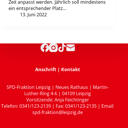
Zeit anpasst werden. Jährlich soll mindestens
ein entsprechender Platz…
13. Juni 2022
Anschrift | Kontakt
SPD-Fraktion Leipzig | Neues Rathaus | Martin-
Luther-Ring 4-6 | 04109 Leipzig
Vorsitzende: Anja Feichtinger
Telefon: 0341/123-2139 | Fax: 0341/123-2135 | Email:
spd-fraktion@leipzig.de