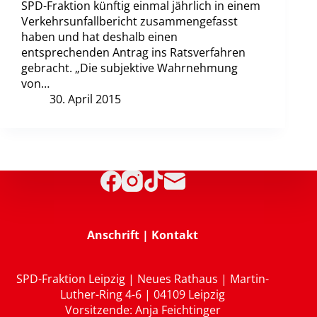
SPD-Fraktion künftig einmal jährlich in einem
Verkehrsunfallbericht zusammengefasst
haben und hat deshalb einen
entsprechenden Antrag ins Ratsverfahren
gebracht. „Die subjektive Wahrnehmung
von…
30. April 2015
Anschrift | Kontakt
SPD-Fraktion Leipzig | Neues Rathaus | Martin-
Luther-Ring 4-6 | 04109 Leipzig
Vorsitzende: Anja Feichtinger