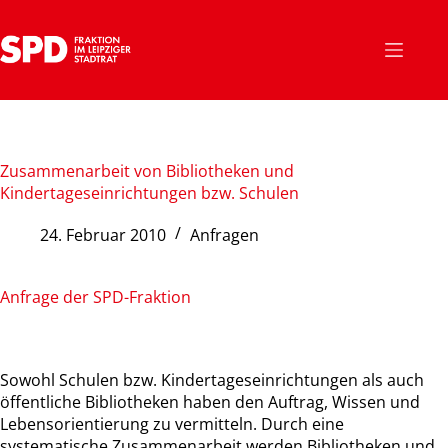
Zum
Inhalt
springen
Zusammenarbeit von Bibliotheken und
Kindertageseinrichtungen bzw. Schulen
24. Februar 2010
Anfragen
Anfrage der SPD-Fraktion
Sowohl Schulen bzw. Kindertageseinrichtungen als auch
öffentliche Bibliotheken haben den Auftrag, Wissen und
Lebensorientierung zu vermitteln. Durch eine
systematische Zusammenarbeit werden Bibliotheken und