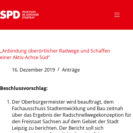
Zum
Inhalt
springen
„Anbindung überörtlicher Radwege und Schaffen
einer Aktiv-Achse Süd“
16. Dezember 2019
Anträge
Beschlussvorschlag:
Der Oberbürgermeister wird beauftragt, dem
Fachausschuss Stadtentwicklung und Bau zeitnah
über das Ergebnis der Radschnellwegekonzeption für
den Freistaat Sachsen auf dem Gebiet der Stadt
Leipzig zu berichten. Der Bericht soll sich