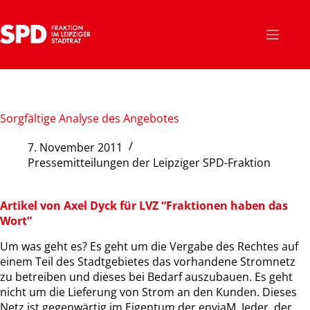
Zum
Inhalt
springen
Sorgfältige Analyse des Angebotes
7. November 2011
Pressemitteilungen der Leipziger SPD-Fraktion
Artikel von Axel Dyck für LVZ “Fraktionen haben das
Wort”
Um was geht es? Es geht um die Vergabe des Rechtes auf
einem Teil des Stadtgebietes das vorhandene Stromnetz
zu betreiben und dieses bei Bedarf auszubauen. Es geht
nicht um die Lieferung von Strom an den Kunden. Dieses
Netz ist gegenwärtig im Eigentum der enviaM. Jeder, der