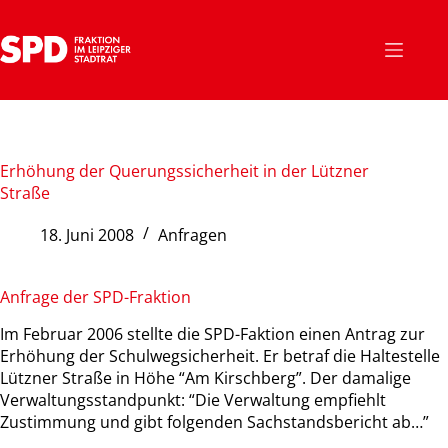
Zum
Inhalt
springen
Erhöhung der Querungssicherheit in der Lützner
Straße
18. Juni 2008
Anfragen
Anfrage der SPD-Fraktion
Im Februar 2006 stellte die SPD-Faktion einen Antrag zur
Erhöhung der Schulwegsicherheit. Er betraf die Haltestelle
Lützner Straße in Höhe “Am Kirschberg”. Der damalige
Verwaltungsstandpunkt: “Die Verwaltung empfiehlt
Zustimmung und gibt folgenden Sachstandsbericht ab…”