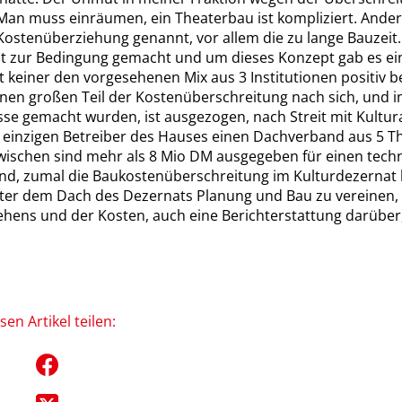
Man muss einräumen, ein Theaterbau ist kompliziert. Anders
Kostenüberziehung genannt, vor allem die zu lange Bauzeit.
ept zur Bedingung gemacht und um dieses Konzept gab es e
at keiner den vorgesehenen Mix aus 3 Institutionen positiv b
inen großen Teil der Kostenüberschreitung nach sich, und 
se gemacht wurden, ist ausgezogen, nach Streit mit Kultur
als einzigen Betreiber des Hauses einen Dachverband aus 5
wischen sind mehr als 8 Mio DM ausgegeben für einen techni
end, zumal die Baukostenüberschreitung im Kulturdezernat k
nter dem Dach des Dezernats Planung und Bau zu vereinen, 
hens und der Kosten, auch eine Berichterstattung darüber
sen Artikel teilen: