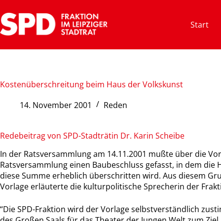
Zum
Inhalt
Start
springen
Kostenüberschreitung beim Haus der Volkskunst
14. November 2001
Reden
Redebeitrag von SPD-Stadträtin Dr. Karin Scheibe
In der Ratsversammlung am 14.11.2001 mußte über die Vor
Ratsversammlung einen Baubeschluss gefasst, in dem die Hö
diese Summe erheblich überschritten wird. Aus diesem Gr
Vorlage erläuterte die kulturpolitische Sprecherin der Frak
“Die SPD-Fraktion wird der Vorlage selbstverständlich zus
des Großen Saals für das Theater der Jungen Welt zum Ziel