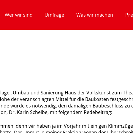
Wer wir sind
Umfrage
Was wir machen
Pre
lage „Umbau und Sanierung Haus der Volkskunst zum Theat
he der veranschlagten Mittel für die Baukosten festgeschri
unde wurde es notwendig, den damaligen Baubeschluss zu e
tion, Dr. Karin Scheibe, mit folgendem Redebeitrag:
timmen, denn wir haben ja im Vorjahr mit einigen Klimmzüge
 hatte. Der Unmut in meiner Fraktion wegen der Überschrei