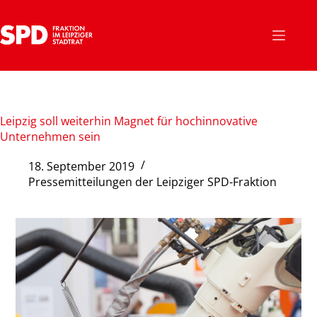
Zum
Inhalt
springen
Leipzig soll weiterhin Magnet für hochinnovative
Unternehmen sein
18. September 2019
Pressemitteilungen der Leipziger SPD-Fraktion