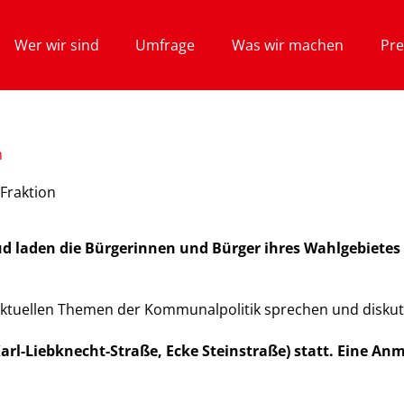
Wer wir sind
Umfrage
Was wir machen
Pre
n
Fraktion
üd laden die Bürgerinnen und Bürger ihres Wahlgebietes 
 aktuellen Themen der Kommunalpolitik sprechen und diskut
rl-Liebknecht-Straße, Ecke Steinstraße) statt. Eine Anme