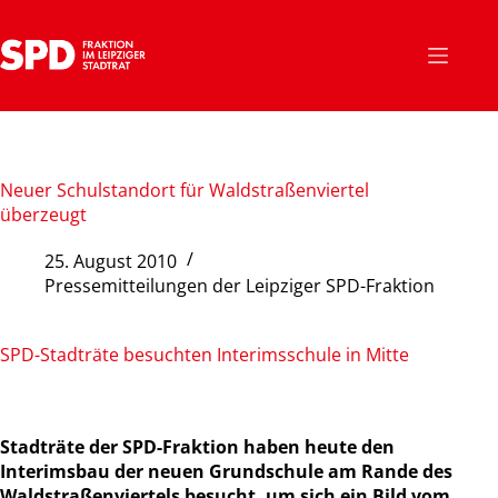
Zum
Inhalt
springen
Neuer Schulstandort für Waldstraßenviertel
überzeugt
25. August 2010
Pressemitteilungen der Leipziger SPD-Fraktion
SPD-Stadträte besuchten Interimsschule in Mitte
Stadträte der SPD-Fraktion haben heute den
Interimsbau der neuen Grundschule am Rande des
Waldstraßenviertels besucht, um sich ein Bild vom