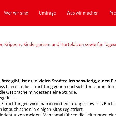
Wer wir sind
Umfrage
Was wir machen
Pre
on Krippen-, Kindergarten- und Hortplätzen sowie für Tage
tze gibt, ist es in vielen Stadtteilen schwierig, einen Pl
 dass Eltern in die Einrichtung gehen und sich dort anmelden
die Gespräche mindestens eine Stunde.
gefüllt.
inrichtungen wird man in ein bedeutungsschweres Buch eing
ist auch schon in einigen Kitas registriert.
inrichtungen melden. Manchmal führen die Leiterinnen eine 