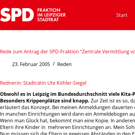
Zum
Inhalt
Start
springen
Rede zum Antrag der SPD-Fraktion “Zentrale Vermittlung v
23. Februar 2005
Reden
Rednerin: Stadträtin Ute Köhler-Siegel
Obwohl es in Leipzig im Bundesdurchschnitt viele Kita-Plä
Besonders Krippenplätze sind knapp.
Zur Zeit ist es so,
erläutert das Konzept. Bei meinen Anmeldungen dauerten 
In manchen Einrichtungen wird dann ein Anmeldebogen aus
Wenn man Glück hat, bekommt man eine Kopie. In anderen E
Eltern ihre Kinder in mehreren Einrichtungen an. Mein Sohn 
Nun müssen sich die Eltern in gewissen Abständen in den E