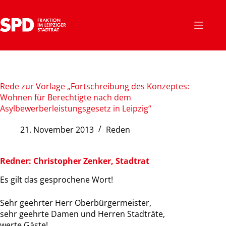
Zum
Inhalt
springen
Rede zur Vorlage „Fortschreibung des Konzeptes:
Wohnen für Berechtigte nach dem
Asylbewerberleistungsgesetz in Leipzig“
21. November 2013
Reden
Redner: Christopher Zenker, Stadtrat
Es gilt das gesprochene Wort!
Sehr geehrter Herr Oberbürgermeister,
sehr geehrte Damen und Herren Stadträte,
werte Gäste!