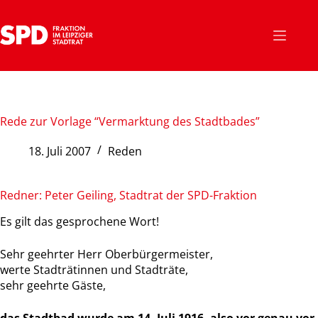
Zum
Inhalt
springen
Rede zur Vorlage “Vermarktung des Stadtbades”
18. Juli 2007
Reden
Redner: Peter Geiling, Stadtrat der SPD-Fraktion
Es gilt das gesprochene Wort!
Sehr geehrter Herr Oberbürgermeister,
werte Stadträtinnen und Stadträte,
sehr geehrte Gäste,
das Stadtbad wurde am 14. Juli 1916, also vor genau vor