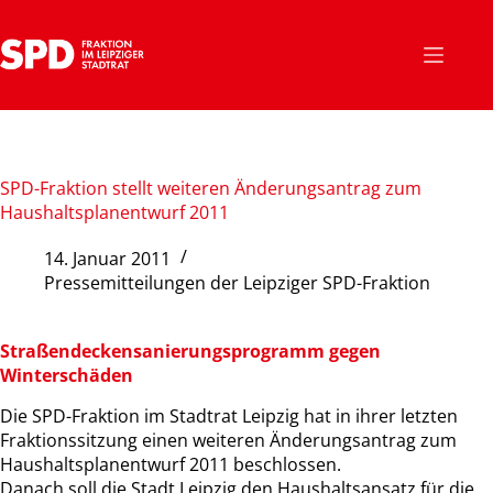
Zum
Inhalt
springen
SPD-Fraktion stellt weiteren Änderungsantrag zum
Haushaltsplanentwurf 2011
14. Januar 2011
Pressemitteilungen der Leipziger SPD-Fraktion
Straßendeckensanierungsprogramm gegen
Winterschäden
Die SPD-Fraktion im Stadtrat Leipzig hat in ihrer letzten
Fraktionssitzung einen weiteren Änderungsantrag zum
Haushaltsplanentwurf 2011 beschlossen.
Danach soll die Stadt Leipzig den Haushaltsansatz für die