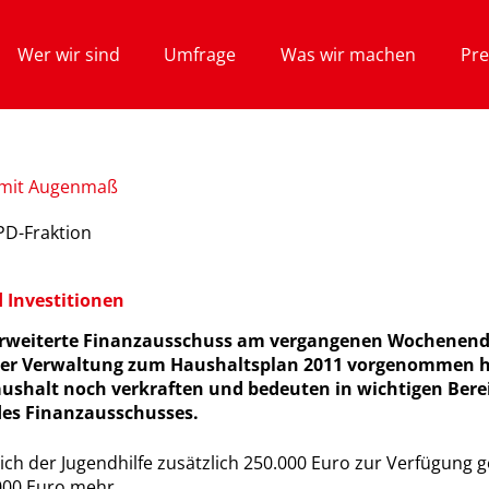
Wer wir sind
Umfrage
Was wir machen
Pre
 mit Augenmaß
PD-Fraktion
d Investitionen
r erweiterte Finanzausschuss am vergangenen Wochenend
er Verwaltung zum Haushaltsplan 2011 vorgenommen h
shalt noch verkraften und bedeuten in wichtigen Berei
 des Finanzausschusses.
eich der Jugendhilfe zusätzlich 250.000 Euro zur Verfügung ge
.000 Euro mehr.