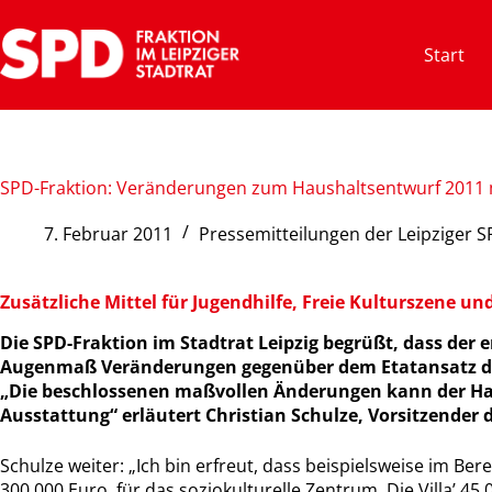
Zum
Inhalt
Start
springen
SPD-Fraktion: Veränderungen zum Haushaltsentwurf 2011
7. Februar 2011
Pressemitteilungen der Leipziger S
Zusätzliche Mittel für Jugendhilfe, Freie Kulturszene un
Die SPD-Fraktion im Stadtrat Leipzig begrüßt, dass de
Augenmaß Veränderungen gegenüber dem Etatansatz d
„Die beschlossenen maßvollen Änderungen kann der Hau
Ausstattung“ erläutert Christian Schulze, Vorsitzender
Schulze weiter: „Ich bin erfreut, dass beispielsweise im Ber
300.000 Euro, für das soziokulturelle Zentrum ‚Die Villa’ 45