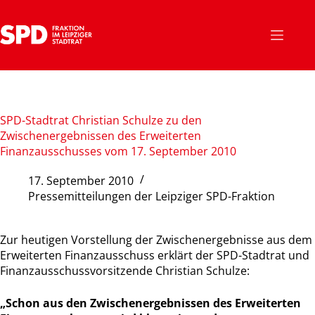
Zum
Inhalt
springen
SPD-Stadtrat Christian Schulze zu den
Zwischenergebnissen des Erweiterten
Finanzausschusses vom 17. September 2010
17. September 2010
Pressemitteilungen der Leipziger SPD-Fraktion
Zur heutigen Vorstellung der Zwischenergebnisse aus dem
Erweiterten Finanzausschuss erklärt der SPD-Stadtrat und
Finanzausschussvorsitzende Christian Schulze:
„Schon aus den Zwischenergebnissen des Erweiterten