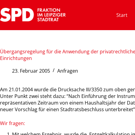
Zum
Inhalt
Start
springen
Übergangsregelung für die Anwendung der privatrechtliche
Einrichtungen
23. Februar 2005
Anfragen
Am 21.01.2004 wurde die Drucksache III/3350 zum oben ge
Unter Punkt zwei steht dazu: “Nach Einführung der Instrum
repräsentativen Zeitraum von einem Haushaltsjahr der Dat
neuer Vorschlag für einen Stadtratsbeschluss unterbreitet”
Wir fragen:
Mit welchem Ergebnis wurde die Entgeltkalkulation 