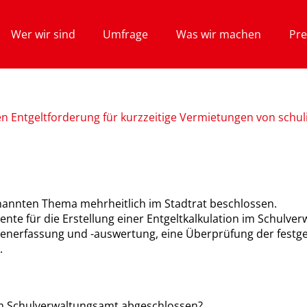
Wer wir sind
Umfrage
Was wir machen
Pre
n Entgeltforderung für kurzzeitige Vermietungen von schul
nannten Thema mehrheitlich im Stadtrat beschlossen.
ente für die Erstellung einer Entgeltkalkulation im Schulv
enerfassung und -auswertung, eine Überprüfung der festges
.
im Schulverwaltungsamt abgeschlossen?