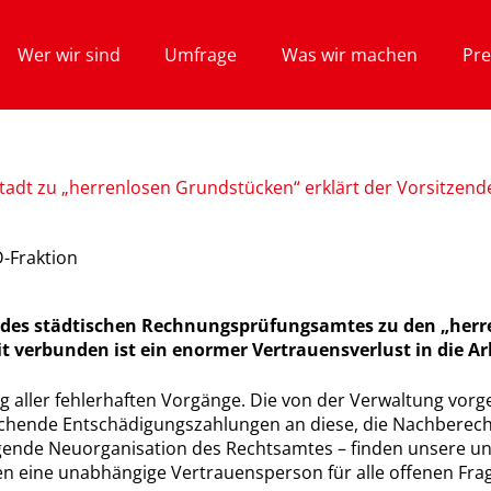
Wer wir sind
Umfrage
Was wir machen
Pre
Stadt zu „herrenlosen Grundstücken“ erklärt der Vorsitzend
D-Fraktion
es des städtischen Rechnungsprüfungsamtes zu den „her
 verbunden ist ein enormer Vertrauensverlust in die Ar
ung aller fehlerhaften Vorgänge. Die von der Verwaltung 
echende Entschädigungszahlungen an diese, die Nachberec
dlegende Neuorganisation des Rechtsamtes – finden unsere 
Hien eine unabhängige Vertrauensperson für alle offenen F