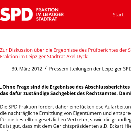
Zum
Inhalt
Start
springen
Zur Diskussion über die Ergebnisse des Prüfberichtes der 
Fraktion im Leipziger Stadtrat Axel Dyck:
30. März 2012
Pressemitteilungen der Leipziger SP
„Ohne Frage sind die Ergebnisse des Abschlussbericht
das dafür zuständige Sachgebiet des Rechtsamtes. Damit
Die SPD-Fraktion fordert daher eine lückenlose Aufarbeit
die nachträgliche Ermittlung von Eigentümern und entspr
für die bestellten gesetzlichen Vertreter, sowie die grun
Es ist gut, dass mit dem Gerichtspräsidenten a.D. Eckart 