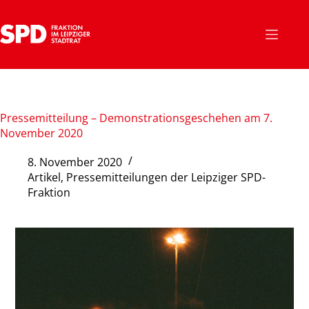
Zum
Inhalt
springen
Pressemitteilung – Demonstrationsgeschehen am 7.
November 2020
8. November 2020
Artikel
,
Pressemitteilungen der Leipziger SPD-
Fraktion