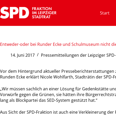
Zum
Inhalt
Start
springen
Entweder-oder bei Runder Ecke und Schulmuseum nicht di
14. Juni 2017
Pressemitteilungen der Leipziger SPD-
Vor dem Hintergrund aktueller Presseberichterstattungen
Runden Ecke erklärt Nicole Wohlfarth, Stadträtin der SPD-F
„Wir müssen sachlich an einer Lösung für Gedenkstätte und 
Vorwürfe gegen die Grünen, sie hätten ihre Bürgerrechtstr
lang als Blockpartei das SED-System gestützt hat.“
Aus Sicht der SPD-Fraktion ist auch eine Verkleinerung de