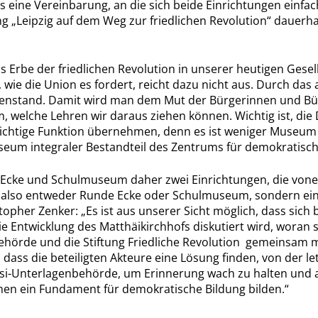
 eine Vereinbarung, an die sich beide Einrichtungen einfa
g „Leipzig auf dem Weg zur friedlichen Revolution“ dauerhaf
s Erbe der friedlichen Revolution in unserer heutigen Gesell
, wie die Union es fordert, reicht dazu nicht aus. Durch da
stand. Damit wird man dem Mut der Bürgerinnen und Bürger
m, welche Lehren wir daraus ziehen können. Wichtig ist, di
chtige Funktion übernehmen, denn es ist weniger Museum al
useum integraler Bestandteil des Zentrums für demokratisch
 Ecke und Schulmuseum daher zwei Einrichtungen, die vonei
, also entweder Runde Ecke oder Schulmuseum, sondern eine
topher Zenker: „Es ist aus unserer Sicht möglich, dass sic
e Entwicklung des Matthäikirchhofs diskutiert wird, woran 
hörde und die Stiftung Friedliche Revolution gemeinsam m
 dass die beteiligten Akteure eine Lösung finden, von der le
-Unterlagenbehörde, um Erinnerung wach zu halten und aus
en ein Fundament für demokratische Bildung bilden.“